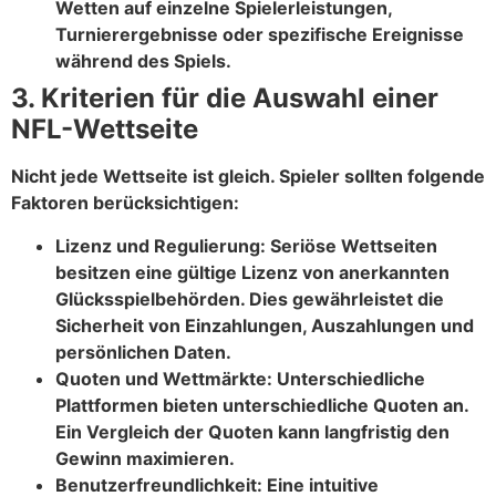
Wetten auf einzelne Spielerleistungen,
Turnierergebnisse oder spezifische Ereignisse
während des Spiels.
3. Kriterien für die Auswahl einer
NFL-Wettseite
Nicht jede Wettseite ist gleich. Spieler sollten folgende
Faktoren berücksichtigen:
Lizenz und Regulierung: Seriöse Wettseiten
besitzen eine gültige Lizenz von anerkannten
Glücksspielbehörden. Dies gewährleistet die
Sicherheit von Einzahlungen, Auszahlungen und
persönlichen Daten.
Quoten und Wettmärkte: Unterschiedliche
Plattformen bieten unterschiedliche Quoten an.
Ein Vergleich der Quoten kann langfristig den
Gewinn maximieren.
Benutzerfreundlichkeit: Eine intuitive