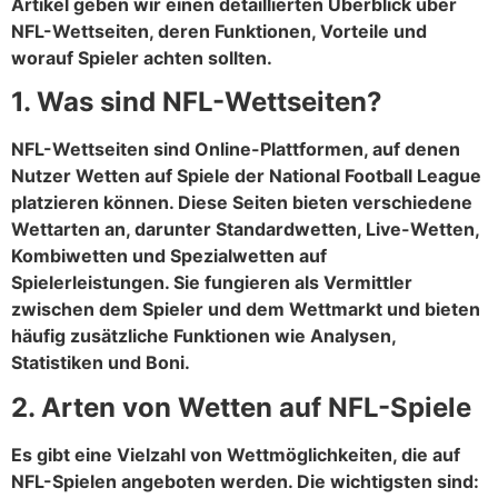
Artikel geben wir einen detaillierten Überblick über
NFL-Wettseiten, deren Funktionen, Vorteile und
worauf Spieler achten sollten.
1. Was sind NFL-Wettseiten?
NFL-Wettseiten sind Online-Plattformen, auf denen
Nutzer Wetten auf Spiele der National Football League
platzieren können. Diese Seiten bieten verschiedene
Wettarten an, darunter Standardwetten, Live-Wetten,
Kombiwetten und Spezialwetten auf
Spielerleistungen. Sie fungieren als Vermittler
zwischen dem Spieler und dem Wettmarkt und bieten
häufig zusätzliche Funktionen wie Analysen,
Statistiken und Boni.
2. Arten von Wetten auf NFL-Spiele
Es gibt eine Vielzahl von Wettmöglichkeiten, die auf
NFL-Spielen angeboten werden. Die wichtigsten sind: