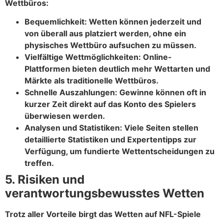
Wettbüros:
Bequemlichkeit: Wetten können jederzeit und
von überall aus platziert werden, ohne ein
physisches Wettbüro aufsuchen zu müssen.
Vielfältige Wettmöglichkeiten: Online-
Plattformen bieten deutlich mehr Wettarten und
Märkte als traditionelle Wettbüros.
Schnelle Auszahlungen: Gewinne können oft in
kurzer Zeit direkt auf das Konto des Spielers
überwiesen werden.
Analysen und Statistiken: Viele Seiten stellen
detaillierte Statistiken und Expertentipps zur
Verfügung, um fundierte Wettentscheidungen zu
treffen.
5. Risiken und
verantwortungsbewusstes Wetten
Trotz aller Vorteile birgt das Wetten auf NFL-Spiele