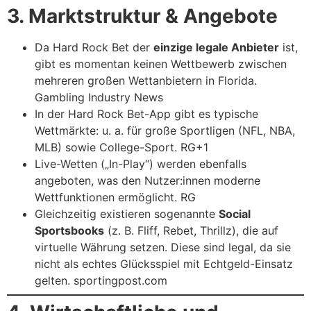
3. Marktstruktur & Angebote
Da Hard Rock Bet der
einzige legale Anbieter
ist,
gibt es momentan keinen Wettbewerb zwischen
mehreren großen Wettanbietern in Florida.
Gambling Industry News
In der Hard Rock Bet-App gibt es typische
Wettmärkte: u. a. für große Sportligen (NFL, NBA,
MLB) sowie College-Sport. RG+1
Live-Wetten („In-Play“) werden ebenfalls
angeboten, was den Nutzer:innen moderne
Wettfunktionen ermöglicht. RG
Gleichzeitig existieren sogenannte
Social
Sportsbooks
(z. B. Fliff, Rebet, Thrillz), die auf
virtuelle Währung setzen. Diese sind legal, da sie
nicht als echtes Glücksspiel mit Echtgeld-Einsatz
gelten. sportingpost.com