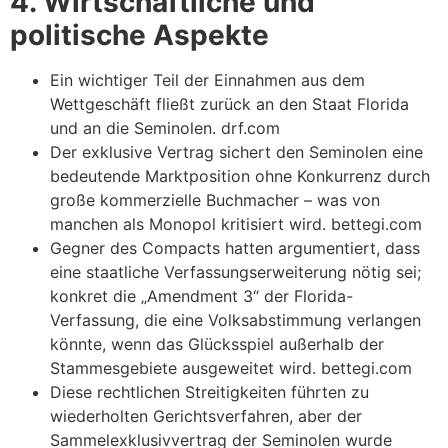
4. Wirtschaftliche und
politische Aspekte
Ein wichtiger Teil der Einnahmen aus dem
Wettgeschäft fließt zurück an den Staat Florida
und an die Seminolen. drf.com
Der exklusive Vertrag sichert den Seminolen eine
bedeutende Marktposition ohne Konkurrenz durch
große kommerzielle Buchmacher – was von
manchen als Monopol kritisiert wird. bettegi.com
Gegner des Compacts hatten argumentiert, dass
eine staatliche Verfassungserweiterung nötig sei;
konkret die „Amendment 3“ der Florida-
Verfassung, die eine Volksabstimmung verlangen
könnte, wenn das Glücksspiel außerhalb der
Stammesgebiete ausgeweitet wird. bettegi.com
Diese rechtlichen Streitigkeiten führten zu
wiederholten Gerichtsverfahren, aber der
Sammelexklusivvertrag der Seminolen wurde