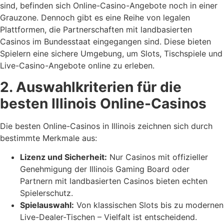
sind, befinden sich Online-Casino-Angebote noch in einer
Grauzone. Dennoch gibt es eine Reihe von legalen
Plattformen, die Partnerschaften mit landbasierten
Casinos im Bundesstaat eingegangen sind. Diese bieten
Spielern eine sichere Umgebung, um Slots, Tischspiele und
Live-Casino-Angebote online zu erleben.
2. Auswahlkriterien für die
besten Illinois Online-Casinos
Die besten Online-Casinos in Illinois zeichnen sich durch
bestimmte Merkmale aus:
Lizenz und Sicherheit:
Nur Casinos mit offizieller
Genehmigung der Illinois Gaming Board oder
Partnern mit landbasierten Casinos bieten echten
Spielerschutz.
Spielauswahl:
Von klassischen Slots bis zu modernen
Live-Dealer-Tischen – Vielfalt ist entscheidend.